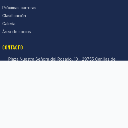
Próximas carreras
Clasificación
Galería
Área de socios
CONTACTO
Plaza Nuestra Señora del Rosario, 10 - 29755 Canillas de
Albaida (Málaga)
LOCOSDELACOLINA6@gmail.com
INSTALAR APP
Añade Locos de la Colina a tu pantalla de inicio para acceder
más rápido.
Ver instrucciones
Google Play (beta privada):