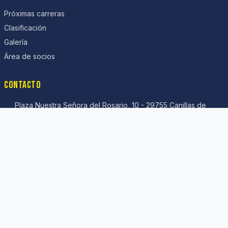
Próximas carreras
Clasificación
Galería
Área de socios
CONTACTO
Plaza Nuestra Señora del Rosario, 10 - 29755 Canillas de
Albaida (Málaga)
LOCOSDELACOLINA6@gmail.com
INSTALAR APP
Añade Locos de la Colina a tu pantalla de inicio para acceder
más rápido.
Ver instrucciones
Google Play (beta privada):