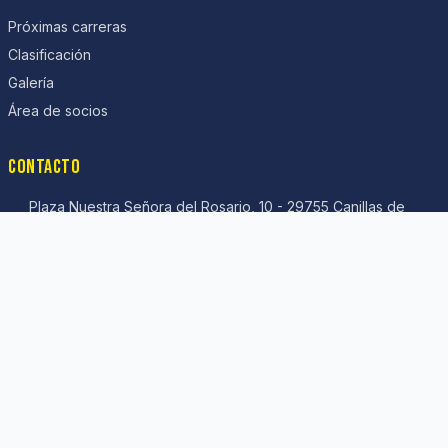
Próximas carreras
Clasificación
Galería
Área de socios
CONTACTO
Plaza Nuestra Señora del Rosario, 10 - 29755 Canillas de
Albaida (Málaga)
LOCOSDELACOLINA6@gmail.com
INSTALAR APP
Añade Locos de la Colina a tu pantalla de inicio para acceder
más rápido.
Ver instrucciones
Google Play (beta privada):