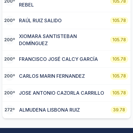
200º
105.78
REBEL
RAÚL RUIZ SALIDO
200º
105.78
XIOMARA SANTISTEBAN
200º
105.78
DOMÍNGUEZ
FRANCISCO JOSÉ CALCY GARCÍA
200º
105.78
CARLOS MARIN FERNANDEZ
200º
105.78
JOSE ANTONIO CAZORLA CARRILLO
200º
105.78
ALMUDENA LISBONA RUIZ
272º
39.78