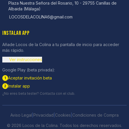
Plaza Nuestra Señora del Rosario, 10 - 29755 Canillas de
Albaida (Málaga)
LOCOSDELACOLINA6@gmail.com
INSTALAR APP
Añade Locos de la Colina a tu pantalla de inicio para acceder
más rápido.
Ver instrucciones
Google Play (beta privada):
Aceptar invitación beta
1
Instalar app
2
¿No eres beta tester? Contacta con el club.
Aviso Legal
|
Privacidad
|
Cookies
|
Condiciones de Compra
© 2026 Locos de la Colina. Todos los derechos reservados.